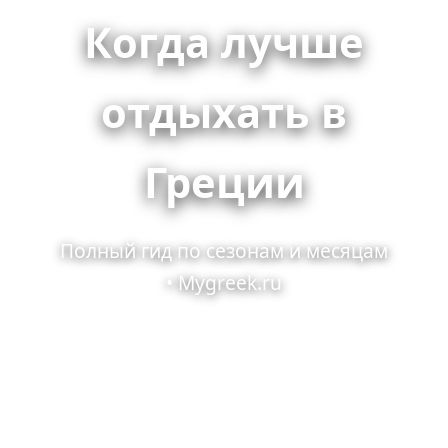
Когда лучше
отдыхать в
Греции
Полный гид по сезонам и месяцам
• Mygreek.ru