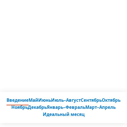
Введение
Май
Июнь
Июль–Август
Сентябрь
Октябрь
Ноябрь
Декабрь
Январь–Февраль
Март–Апрель
Идеальный месяц