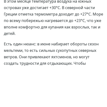
В этом месяце температура воздуха на южных
островах уже достигает +30°C. В северной части
Греции отметка термометра доходит до +27°C. Море
по всему побережью нагревается до +23°C, что уже
вполне комфортно для купания как взрослых, так и
детей.
Есть один нюанс: в июне набирает обороты сезон
мельтеми, то есть сильных сухопутных северных
ветров. Они привлекают яхтсменов, но могут
создать трудности для отдыхающих. Чтобы
избежать этой проблемы, выбирайте для отдыха
любую часть Греции, кроме Эгейских островов.
Именно для этой территории наиболее характерны
северные ветра.
Июнь хорошо подходит для пляжного отдыха.
Насладиться отпуском смогут как те туристы,